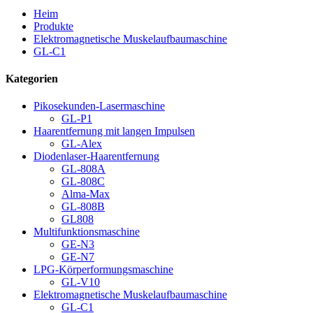
Heim
Produkte
Elektromagnetische Muskelaufbaumaschine
GL-C1
Kategorien
Pikosekunden-Lasermaschine
GL-P1
Haarentfernung mit langen Impulsen
GL-Alex
Diodenlaser-Haarentfernung
GL-808A
GL-808C
Alma-Max
GL-808B
GL808
Multifunktionsmaschine
GE-N3
GE-N7
LPG-Körperformungsmaschine
GL-V10
Elektromagnetische Muskelaufbaumaschine
GL-C1