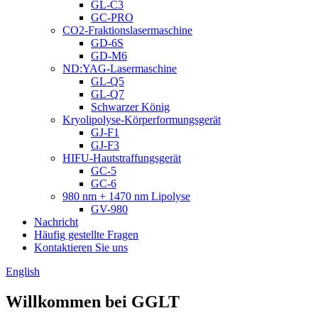
GL-C3
GC-PRO
CO2-Fraktionslasermaschine
GD-6S
GD-M6
ND:YAG-Lasermaschine
GL-Q5
GL-Q7
Schwarzer König
Kryolipolyse-Körperformungsgerät
GJ-F1
GJ-F3
HIFU-Hautstraffungsgerät
GC-5
GC-6
980 nm + 1470 nm Lipolyse
GV-980
Nachricht
Häufig gestellte Fragen
Kontaktieren Sie uns
English
Willkommen bei GGLT