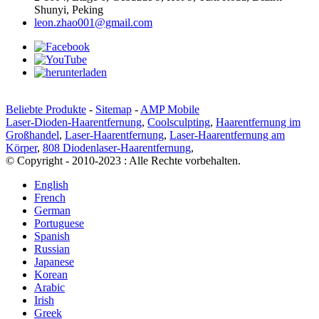
Shunyi, Peking
leon.zhao001@gmail.com
Beliebte Produkte
-
Sitemap
-
AMP Mobile
Laser-Dioden-Haarentfernung
,
Coolsculpting
,
Haarentfernung im
Großhandel
,
Laser-Haarentfernung
,
Laser-Haarentfernung am
Körper
,
808 Diodenlaser-Haarentfernung
,
© Copyright - 2010-2023 : Alle Rechte vorbehalten.
English
French
German
Portuguese
Spanish
Russian
Japanese
Korean
Arabic
Irish
Greek