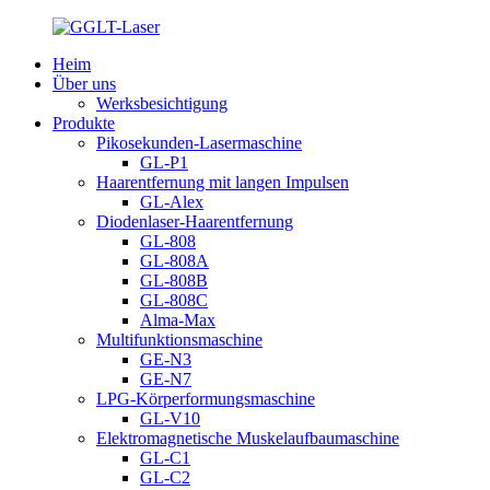
Heim
Über uns
Werksbesichtigung
Produkte
Pikosekunden-Lasermaschine
GL-P1
Haarentfernung mit langen Impulsen
GL-Alex
Diodenlaser-Haarentfernung
GL-808
GL-808A
GL-808B
GL-808C
Alma-Max
Multifunktionsmaschine
GE-N3
GE-N7
LPG-Körperformungsmaschine
GL-V10
Elektromagnetische Muskelaufbaumaschine
GL-C1
GL-C2