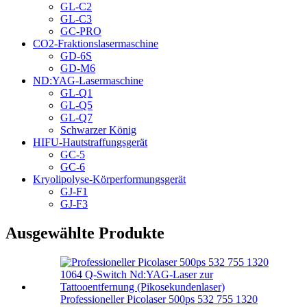
GL-C2
GL-C3
GC-PRO
CO2-Fraktionslasermaschine
GD-6S
GD-M6
ND:YAG-Lasermaschine
GL-Q1
GL-Q5
GL-Q7
Schwarzer König
HIFU-Hautstraffungsgerät
GC-5
GC-6
Kryolipolyse-Körperformungsgerät
GJ-F1
GJ-F3
Ausgewählte Produkte
Professioneller Picolaser 500ps 532 755 1320