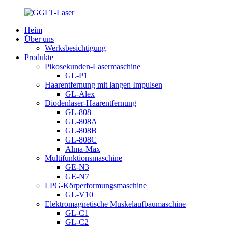
Heim
Über uns
Werksbesichtigung
Produkte
Pikosekunden-Lasermaschine
GL-P1
Haarentfernung mit langen Impulsen
GL-Alex
Diodenlaser-Haarentfernung
GL-808
GL-808A
GL-808B
GL-808C
Alma-Max
Multifunktionsmaschine
GE-N3
GE-N7
LPG-Körperformungsmaschine
GL-V10
Elektromagnetische Muskelaufbaumaschine
GL-C1
GL-C2