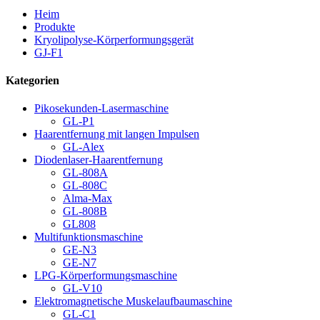
Heim
Produkte
Kryolipolyse-Körperformungsgerät
GJ-F1
Kategorien
Pikosekunden-Lasermaschine
GL-P1
Haarentfernung mit langen Impulsen
GL-Alex
Diodenlaser-Haarentfernung
GL-808A
GL-808C
Alma-Max
GL-808B
GL808
Multifunktionsmaschine
GE-N3
GE-N7
LPG-Körperformungsmaschine
GL-V10
Elektromagnetische Muskelaufbaumaschine
GL-C1