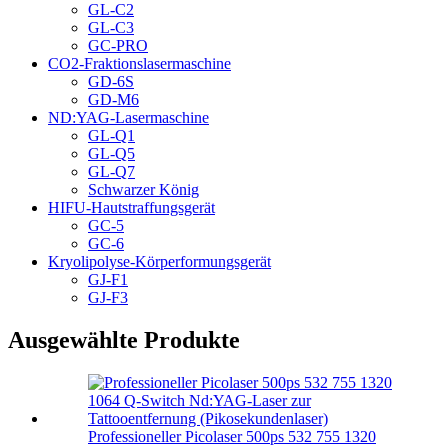
GL-C2
GL-C3
GC-PRO
CO2-Fraktionslasermaschine
GD-6S
GD-M6
ND:YAG-Lasermaschine
GL-Q1
GL-Q5
GL-Q7
Schwarzer König
HIFU-Hautstraffungsgerät
GC-5
GC-6
Kryolipolyse-Körperformungsgerät
GJ-F1
GJ-F3
Ausgewählte Produkte
Professioneller Picolaser 500ps 532 755 1320