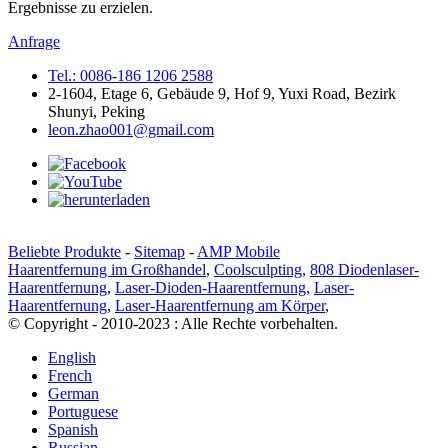
Ergebnisse zu erzielen.
Anfrage
Tel.: 0086-186 1206 2588
2-1604, Etage 6, Gebäude 9, Hof 9, Yuxi Road, Bezirk
Shunyi, Peking
leon.zhao001@gmail.com
Beliebte Produkte
-
Sitemap
-
AMP Mobile
Haarentfernung im Großhandel
,
Coolsculpting
,
808 Diodenlaser-
Haarentfernung
,
Laser-Dioden-Haarentfernung
,
Laser-
Haarentfernung
,
Laser-Haarentfernung am Körper
,
© Copyright - 2010-2023 : Alle Rechte vorbehalten.
English
French
German
Portuguese
Spanish
Russian