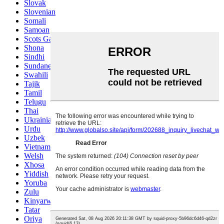
Slovak
Slovenian
Somali
Samoan
Scots Gaelic
Shona
Sindhi
Sundanese
Swahili
Tajik
Tamil
Telugu
Thai
Ukrainian
Urdu
Uzbek
Vietnamese
Welsh
Xhosa
Yiddish
Yoruba
Zulu
Kinyarwanda
Tatar
Oriya