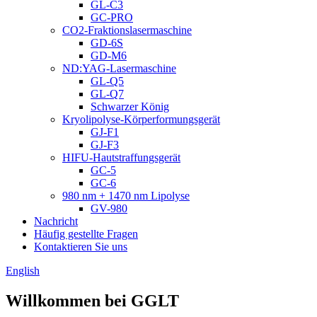
GL-C3
GC-PRO
CO2-Fraktionslasermaschine
GD-6S
GD-M6
ND:YAG-Lasermaschine
GL-Q5
GL-Q7
Schwarzer König
Kryolipolyse-Körperformungsgerät
GJ-F1
GJ-F3
HIFU-Hautstraffungsgerät
GC-5
GC-6
980 nm + 1470 nm Lipolyse
GV-980
Nachricht
Häufig gestellte Fragen
Kontaktieren Sie uns
English
Willkommen bei GGLT